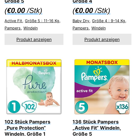
Größe 5
Größe 4
(
€
0.00
/Stk)
(
€
0.00
/Stk)
,
,
,
,
Active Fit
Größe 5 : 11-16 Kg
Baby Dry
Größe 4 : 9-14 Kg
,
,
Pampers
Windeln
Pampers
Windeln
Produkt anzeigen
Produkt anzeigen
102 Stück Pampers
136 Stück Pampers
„Pure Protection“
„Active Fit“ Windeln,
Windeln, Größe 1
Größe 5