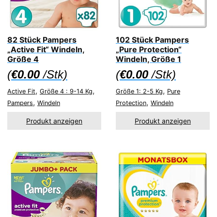
82 Stück Pampers
102 Stück Pampers
„Active Fit“ Windeln,
„Pure Protection“
Größe 4
Windeln, Größe 1
(
€
0.00
/Stk)
(
€
0.00
/Stk)
,
,
,
Active Fit
Größe 4 : 9-14 Kg
Größe 1: 2-5 Kg
Pure
,
,
Pampers
Windeln
Protection
Windeln
Produkt anzeigen
Produkt anzeigen