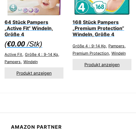
64 Stück Pampers
168 Stück Pampers
„Active Fit“ Windeln,
„Premium Protection“
Größe 4
Windeln, Größe 4
(
€
0.00
/Stk)
,
,
Größe 4 : 9-14 Kg
Pampers
,
,
,
Premium Protection
Windeln
Active Fit
Größe 4 : 9-14 Kg
,
Pampers
Windeln
Produkt anzeigen
Produkt anzeigen
AMAZON PARTNER