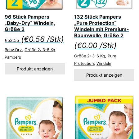
96 Stück Pampers
132 Stück Pampers
„Baby-Dry“ Windeln,
„Pure Protection“
Größe 2
Windeln mit Premium-
Baumwolle, Größe 2
(
€
0.56
/Stk)
€
53.55
(
€
0.00
/Stk)
,
,
Baby Dry
Größe 2: 3-6 Kg
,
Größe 2: 3-6 Kg
Pure
Pampers
,
Protection
Windeln
Produkt anzeigen
Produkt anzeigen