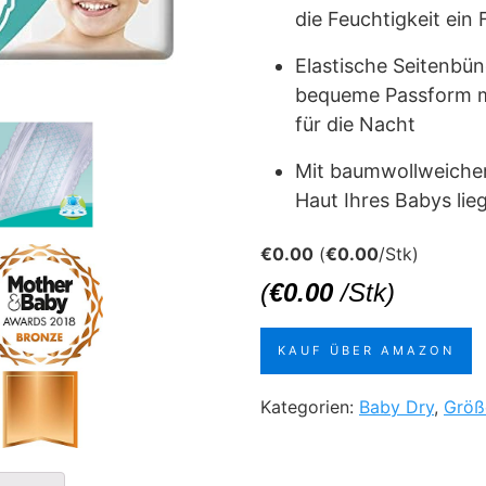
die Feuchtigkeit ein 
Elastische Seitenbü
bequeme Passform m
für die Nacht
Mit baumwollweichem
Haut Ihres Babys lie
€
0.00
(
€
0.00
/Stk)
(
€
0.00
/Stk)
KAUF ÜBER AMAZON
Kategorien:
Baby Dry
,
Größ