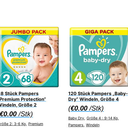
8 Stück Pampers
120 Stück Pampers „Baby-
Premium Protection“
Dry“ Windeln, Größe 4
indeln, Größe 2
(
€
0.00
/Stk)
€
0.00
/Stk)
,
,
Baby Dry
Größe 4 : 9-14 Kg
,
röße 2: 3-6 Kg
Premium
,
Pampers
Windeln