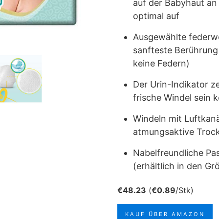
auf der Babyhaut an
optimal auf
Ausgewählte federwe
sanfteste Berührung
keine Federn)
Der Urin-Indikator ze
frische Windel sein 
Windeln mit Luftkanä
atmungsaktive Troc
Nabelfreundliche Pa
(erhältlich in den Grö
€
48.23
(
€
0.89
/Stk)
KAUF ÜBER AMAZON