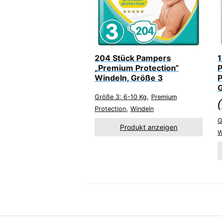
204 Stück Pampers
1
„Premium Protection“
P
Windeln, Größe 3
,
Größe 3: 6-10 Kg
Premium
(
,
Protection
Windeln
G
Produkt anzeigen
W