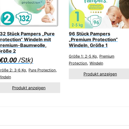
32 Stück Pampers „Pure
96 Stück Pampers
rotection“ Windeln mit
„Premium Protection“
Premium-Baumwolle,
Windeln, Größe 1
Größe 2
,
Größe 1: 2-5 Kg
Premium
€
0.00
/Stk)
,
Protection
Windeln
,
,
röße 2: 3-6 Kg
Pure Protection
Produkt anzeigen
indeln
Produkt anzeigen