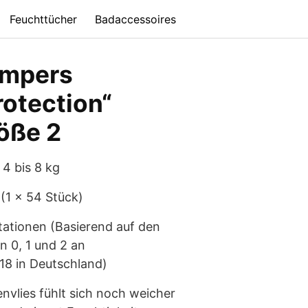
Feuchttücher
Badaccessoires
ampers
otection“
öße 2
 4 bis 8 kg
 (1 x 54 Stück)
ationen (Basierend auf den
n 0, 1 und 2 an
18 in Deutschland)
envlies fühlt sich noch weicher