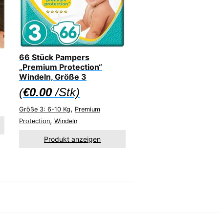
66 Stück Pampers
„Premium Protection“
Windeln, Größe 3
(
€
0.00
/Stk)
,
Größe 3: 6-10 Kg
Premium
,
Protection
Windeln
Produkt anzeigen