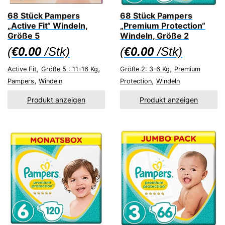
68 Stück Pampers
68 Stück Pampers
„Active Fit“ Windeln,
„Premium Protection“
Größe 5
Windeln, Größe 2
(
€
0.00
/Stk)
(
€
0.00
/Stk)
,
,
,
Active Fit
Größe 5 : 11-16 Kg
Größe 2: 3-6 Kg
Premium
,
,
Pampers
Windeln
Protection
Windeln
Produkt anzeigen
Produkt anzeigen