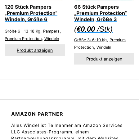
120 Stück Pampers
66 Stück Pampers
„Premium Protection“
„Premium Protection“
Windeln, Größe 6
Windeln, Größe 3
(
€
0.00
/Stk)
,
,
Größe 6 : 13-18 Kg
Pampers
,
Premium Protection
Windeln
,
Größe 3: 6-10 Kg
Premium
,
Protection
Windeln
Produkt anzeigen
Produkt anzeigen
AMAZON PARTNER
Alles Windel ist Teilnehmer am Amazon Services
LLC Associates-Programm, einem
Partnerwerbungsprogramm, mit dem Websites