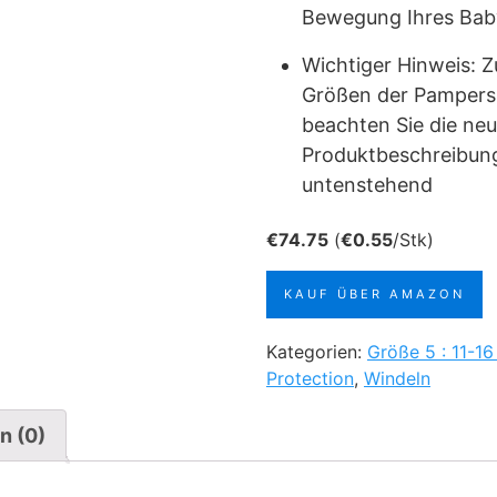
Bewegung Ihres Bab
Wichtiger Hinweis: 
Größen der Pampers 
beachten Sie die neu
Produktbeschreibung
untenstehend
€
74.75
(
€
0.55
/Stk)
KAUF ÜBER AMAZON
Kategorien:
Größe 5 : 11-16
Protection
,
Windeln
n (0)